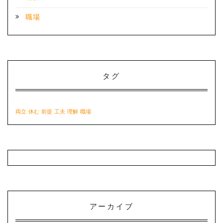
職場
タグ
両立
休む
前提
工夫
理解
職場
アーカイブ